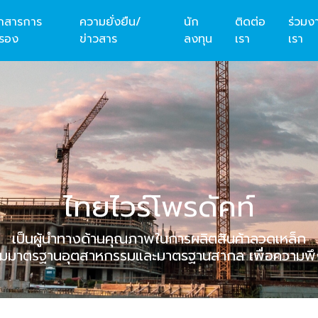
กสารการ
ความยั่งยืน/
นัก
ติดต่อ
ร่วมง
บรอง
ข่าวสาร
ลงทุน
เรา
เรา
ไทยไวร์โพรดัคท์
เป็นผู้นำทางด้านคุณภาพในการผลิตสินค้าลวดเหล็ก
ตามมาตรฐานอุตสาหกรรมและมาตรฐานสากล เพื่อความพึ