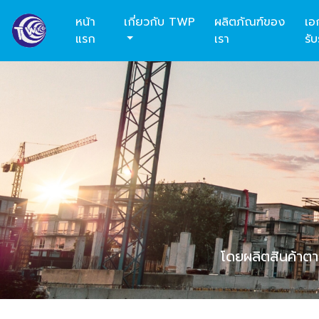
หน้า
เกี่ยวกับ TWP
ผลิตภัณฑ์ของ
เอ
แรก
เรา
รั
โดยผลิตสินค้า